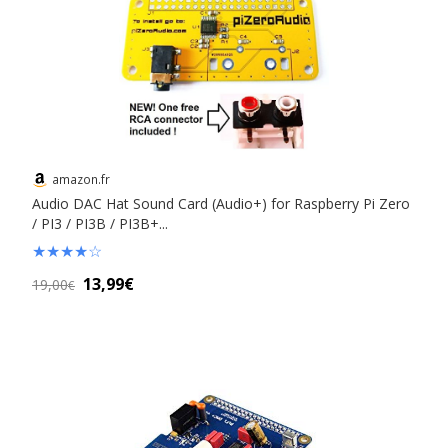
amazon.fr
Audio DAC Hat Sound Card (Audio+) for Raspberry Pi Zero
/ PI3 / PI3B / PI3B+...
★
★
★
★
☆
13,99€
19,00
€