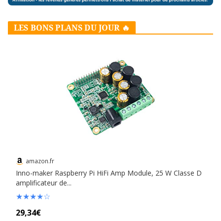
LES BONS PLANS DU JOUR 🔥
amazon.fr
Inno-maker Raspberry Pi HiFi Amp Module, 25 W Classe D
amplificateur de...
★
★
★
★
☆
29,34€