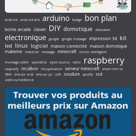
bon plan
arduino
android
android sms
badge
DIY
domotique
borne arcade
clavier
débutant
electronique
kit
impression 3d
google
google message
linux
led
logiciel
maison connectée
maison domotique
makeme
minecraft
materiel
message
miroir intelligent
raspberry
montage vidéo
openshot
open source
osmc
recalbox
serveur minecraft
raspotify
récupération
smart mirror
soudure
ssd
SMS
sms sur ordi
sms sur pc
soft
spotify
vidéo surveillance