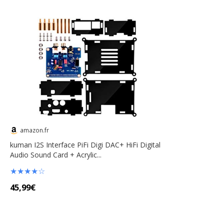
amazon.fr
kuman I2S Interface PiFi Digi DAC+ HiFi Digital
Audio Sound Card + Acrylic...
★
★
★
★
☆
45,99€