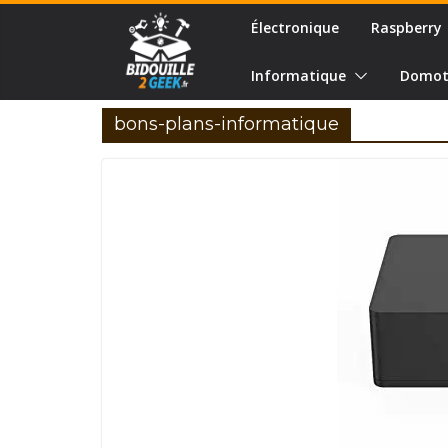
Passer
Électronique
Raspberry
au
contenu
Informatique
Domot
bons-plans-informatique