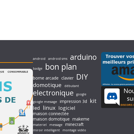
arduino
android
android sms
bon plan
badge
DIY
borne arcade
clavier
domotique
débutant
electronique
google
kit
impression 3d
google message
linux
led
logiciel
maison connectée
maison domotique
makeme
minecraft
materiel
message
miroir intelligent
montage vidéo