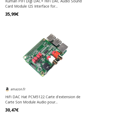
Kuman PIFI Digi DAC+ HiFi DAC Audio Sound
Card Module I2S Interface for...
35,99€
amazon.fr
HiFi DAC Hat PCM5122 Carte d'extension de
Carte Son Module Audio pour...
30,47€