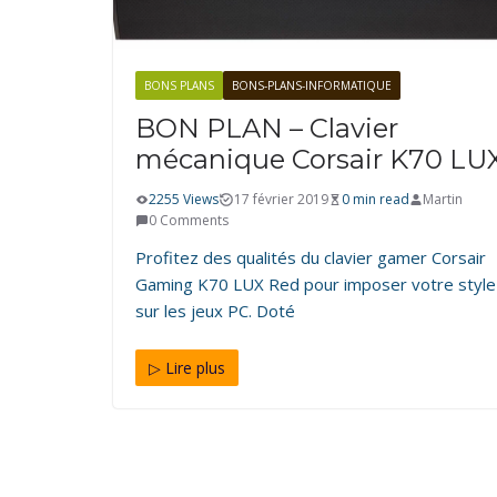
BONS PLANS
BONS-PLANS-INFORMATIQUE
BON PLAN – Clavier
mécanique Corsair K70 LU
2255 Views
17 février 2019
0 min read
Martin
0 Comments
Profitez des qualités du clavier gamer Corsair
Gaming K70 LUX Red pour imposer votre style
sur les jeux PC. Doté
▷ Lire plus