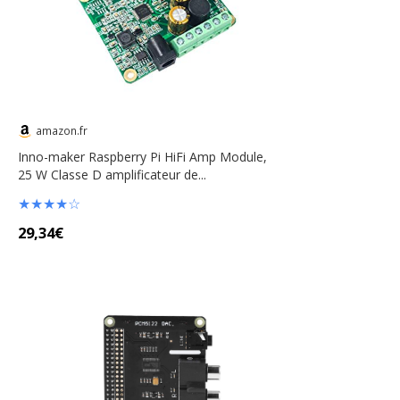
amazon.fr
Inno-maker Raspberry Pi HiFi Amp Module,
25 W Classe D amplificateur de...
★
★
★
★
☆
29,34€