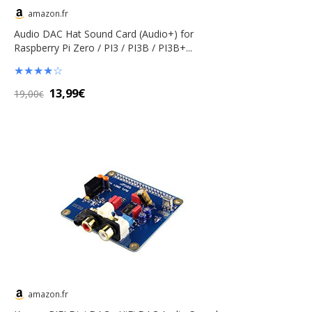
amazon.fr
Audio DAC Hat Sound Card (Audio+) for
Raspberry Pi Zero / PI3 / PI3B / PI3B+...
★
★
★
★
☆
13,99€
19,00
€
amazon.fr