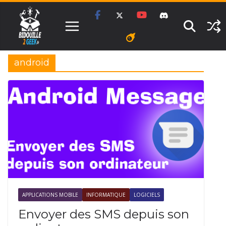
Passer
au
contenu
android
APPLICATIONS MOBILE
INFORMATIQUE
LOGICIELS
Envoyer des SMS depuis son