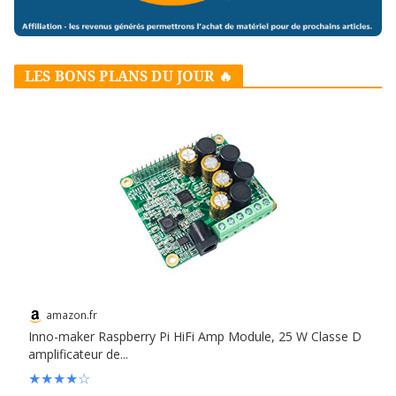
LES BONS PLANS DU JOUR 🔥
amazon.fr
Inno-maker Raspberry Pi HiFi Amp Module, 25 W Classe D
amplificateur de...
★
★
★
★
☆