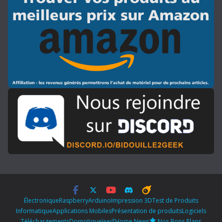
Électronique
Raspberry
Arduino
Impression 3D
Test de Produits
Informatique
Applications Mobiles
Présentation de produits
Logiciels
Téléchargements
Domotique
Jeed’Home News
Nos Bons Plans