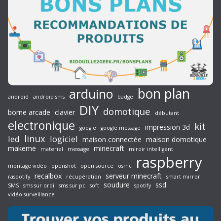
bon plan
arduino
android
android sms
badge
DIY
domotique
borne arcade
clavier
débutant
electronique
kit
impression 3d
google
google message
linux
led
logiciel
maison connectée
maison domotique
makeme
minecraft
materiel
message
miroir intelligent
raspberry
montage vidéo
openshot
open source
osmc
recalbox
serveur minecraft
raspotify
récupération
smart mirror
soudure
ssd
SMS
sms sur ordi
sms sur pc
soft
spotify
vidéo surveillance