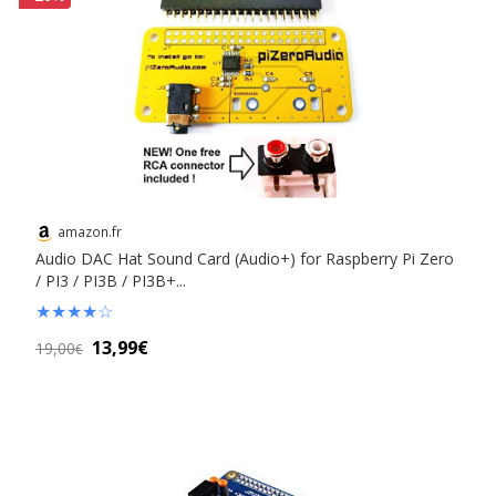
amazon.fr
Audio DAC Hat Sound Card (Audio+) for Raspberry Pi Zero
/ PI3 / PI3B / PI3B+...
★
★
★
★
☆
13,99€
19,00
€