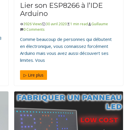
Lier son ESP8266 à l’IDE
PRODUITS
Arduino
gamme de filament de
3926 Views
30 avril 2020
1 min read
Guillaume
0 Comments
B
Comme beaucoup de personnes qui débutent
en électronique, vous connaissez forcément
Arduino mais vous avez aussi découvert ses
limites. Vous
▷ Lire plus