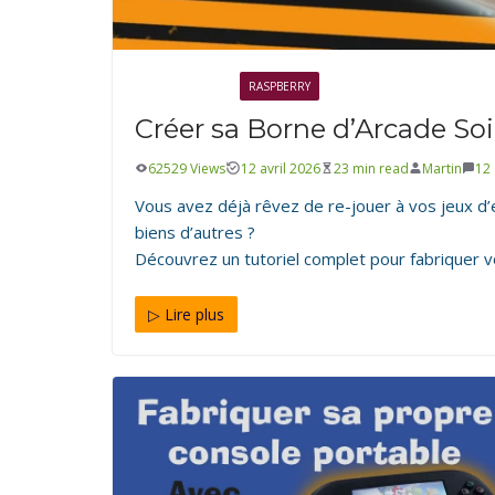
ÉLECTRONIQUE
RASPBERRY
Créer sa Borne d’Arcade So
ÉLECTRONIQUE
RASPBERRY
62529 Views
12 avril 2026
23 min read
Martin
12
Créer sa Borne d’Arcade So
Vous avez déjà rêvez de re-jouer à vos jeux d’
avec RecalBox
biens d’autres ?
Découvrez un tutoriel complet pour fabriquer 
12 avril 2026
23 min read
Martin
12 Comments
▷ Lire plus