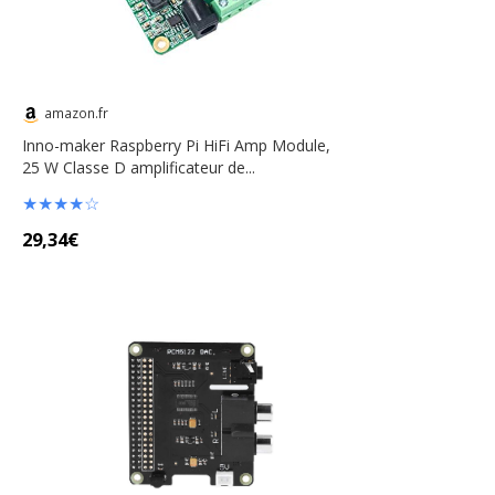
amazon.fr
Inno-maker Raspberry Pi HiFi Amp Module,
25 W Classe D amplificateur de...
★
★
★
★
☆
29,34€