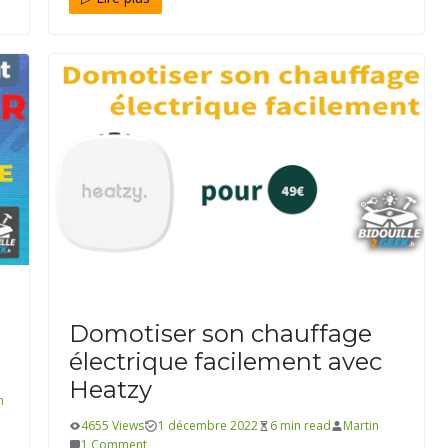
B Type-C pour
4 ?
BONS-PLANS-DOMOTIQUE
DOMOTIQUE
Domotiser son chauffage
électrique facilement avec
Heatzy
n
4655 Views
1 décembre 2022
6 min read
Martin
1 Comment