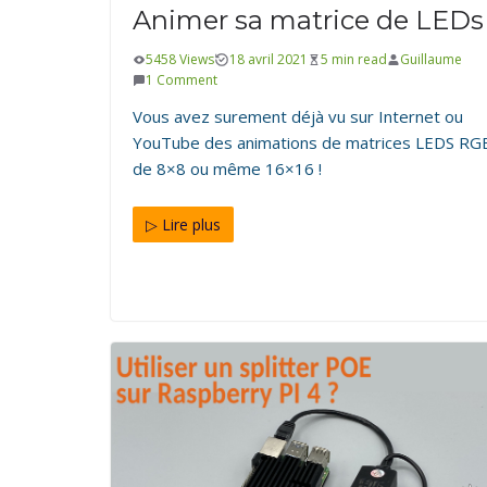
Animer sa matrice de LEDs
BONS-PLANS-CONSOMMABLE
IMPRESSION 3D
TESTS DE 
5458 Views
18 avril 2021
5 min read
Guillaume
Test et découverte de la 
1 Comment
Prusa
Vous avez surement déjà vu sur Internet ou
21 mai 2023
4 min read
Simon
0 Comments
YouTube des animations de matrices LEDS RG
de 8×8 ou même 16×16 !
▷ Lire plus