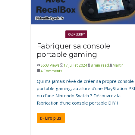
ARDUINO
ÉLECTRONIQUE
Animer sa matrice de LED
18 avril 2021
5 min read
Guillaume
1 Comment
ÉLECTRONIQUE
RASPBERRY
Fabriquer sa console
portable gaming
8603 Views
17 juillet 2024
8 min read
Martin
4 Comments
Qui n’a jamais rêvé de créer sa propre console
portable gaming, au allure d’une PlayStation PS
ou d’une Nintendo Switch ? Découvrez la
fabrication d’une console portable DIY !
ARDUINO
ÉLECTRONIQUE
Lier son ESP8266 à l’IDE A
▷ Lire plus
30 avril 2020
1 min read
Guillaume
0 Comments