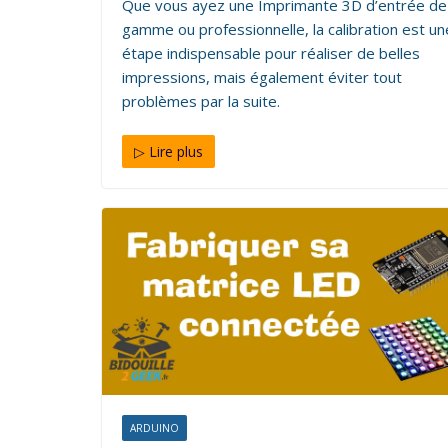
Que vous ayez une Imprimante 3D d’entrée de
gamme ou professionnelle, la calibration est un
étape indispensable pour réaliser de belles
impressions, mais également éviter tout
problèmes par la suite.
ARDUINO
ÉLECTRONIQUE
▷ Lire plus
Fabriquer un panneau led D
28 septembre 2019
3 min read
Martin
5 Commen
ARDUINO
ÉLECTRONIQUE