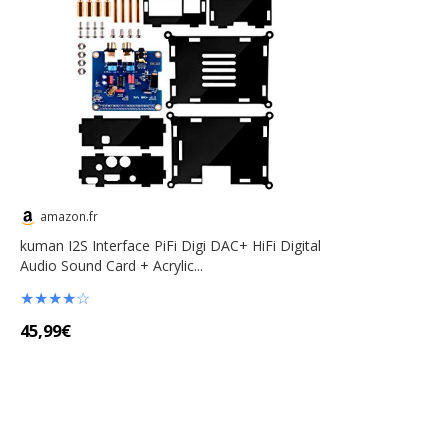
amazon.fr
kuman I2S Interface PiFi Digi DAC+ HiFi Digital
Audio Sound Card + Acrylic...
★
★
★
★
☆
45,99€