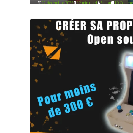
BONS-PLANS-DOMOTIQUE
DOMOTIQUE
Domotiser son chauffage é
avec Heatzy
1 décembre 2022
6 min read
Martin
1 Comment