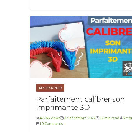
ÉLECTRONIQUE
RASPBERRY
Utiliser un splitter PoE US
alimenter un Raspberry Pi 
IMPRESSION 3D
7 avril 2020
2 min read
Martin
0 Comments
Parfaitement calibrer son
imprimante 3D
42268 Views
27 décembre 2022
12 min read
Simo
10 Comments