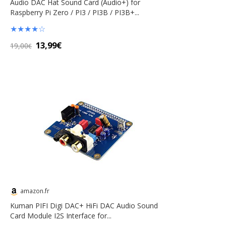
Audio DAC Hat Sound Card (Audio+) for
Raspberry Pi Zero / PI3 / PI3B / PI3B+...
★
★
★
★
☆
13,99€
19,00
€
amazon.fr
Kuman PIFI Digi DAC+ HiFi DAC Audio Sound
Card Module I2S Interface for...