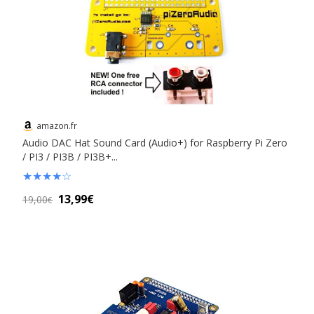
amazon.fr
Audio DAC Hat Sound Card (Audio+) for Raspberry Pi Zero
/ PI3 / PI3B / PI3B+...
★
★
★
★
☆
13,99€
19,00
€