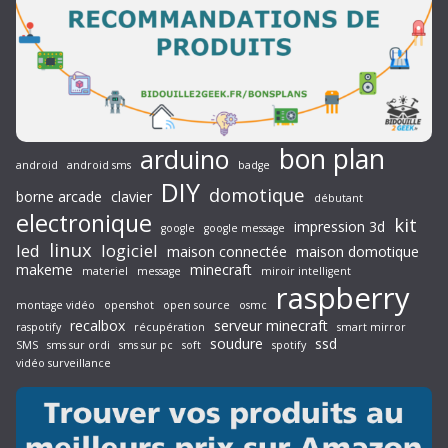
bon plan
arduino
android
android sms
badge
DIY
domotique
borne arcade
clavier
débutant
electronique
kit
impression 3d
google
google message
linux
led
logiciel
maison connectée
maison domotique
makeme
minecraft
materiel
message
miroir intelligent
raspberry
montage vidéo
openshot
open source
osmc
recalbox
serveur minecraft
raspotify
récupération
smart mirror
soudure
ssd
SMS
sms sur ordi
sms sur pc
soft
spotify
vidéo surveillance