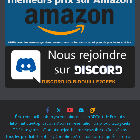
Électronique
Raspberry
Arduino
Impression 3D
Test de Produits
Informatique
Applications Mobiles
Présentation de produits
Logiciels
Téléchargements
Domotique
Jeed’Home News
Nos Bons Plans
Tous les produits
Raspberry
Domotique
Arduino
Informatique
Électronique