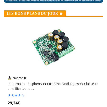
LES BONS PLANS DU JOUR 🔥
amazon.fr
Inno-maker Raspberry Pi HiFi Amp Module, 25 W Classe D
amplificateur de...
★
★
★
★
☆
29,34€