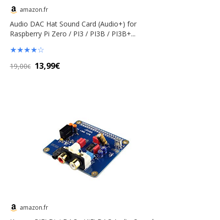
amazon.fr
Audio DAC Hat Sound Card (Audio+) for
Raspberry Pi Zero / PI3 / PI3B / PI3B+...
★
★
★
★
☆
13,99€
19,00
€
amazon.fr