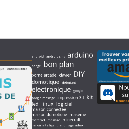
arduino
android
android sms
bon plan
badge
DIY
borne arcade
clavier
domotique
débutant
electronique
google
kit
impression 3d
google message
linux
led
logiciel
maison connectée
maison domotique
makeme
minecraft
materiel
message
miroir intelligent
montage vidéo