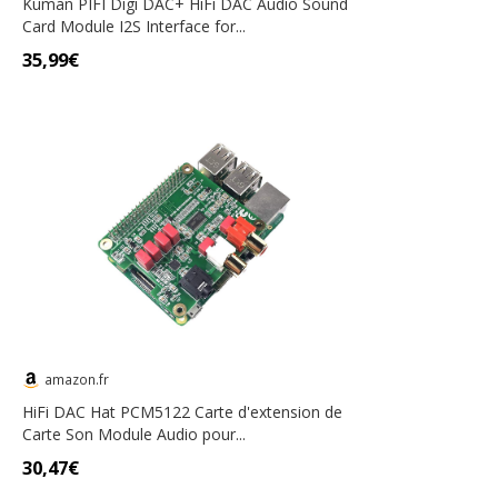
Kuman PIFI Digi DAC+ HiFi DAC Audio Sound
Card Module I2S Interface for...
35,99€
amazon.fr
HiFi DAC Hat PCM5122 Carte d'extension de
Carte Son Module Audio pour...
30,47€