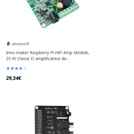
amazon.fr
Inno-maker Raspberry Pi HiFi Amp Module,
25 W Classe D amplificateur de...
★
★
★
★
☆
29,34€