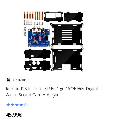
amazon.fr
kuman I2S Interface PiFi Digi DAC+ HiFi Digital
Audio Sound Card + Acrylic...
★
★
★
★
☆
45,99€