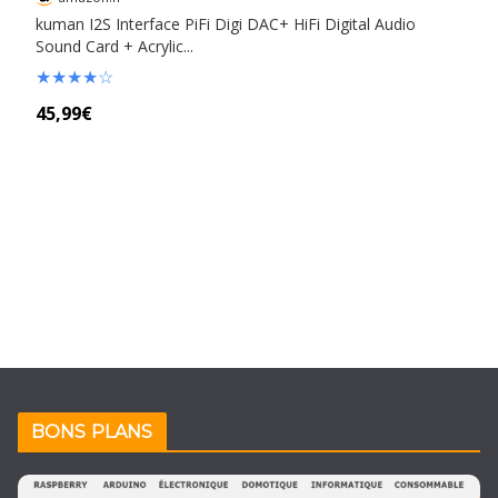
kuman I2S Interface PiFi Digi DAC+ HiFi Digital Audio
Sound Card + Acrylic...
★
★
★
★
☆
45,99€
BONS PLANS