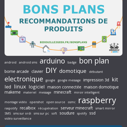
bon plan
arduino
android
android sms
badge
DIY
domotique
borne arcade
clavier
débutant
electronique
kit
impression 3d
google
google message
linux
led
logiciel
maison connectée
maison domotique
makeme
minecraft
materiel
message
miroir intelligent
raspberry
montage vidéo
openshot
open source
osmc
recalbox
serveur minecraft
raspotify
récupération
smart mirror
soudure
ssd
SMS
sms sur ordi
sms sur pc
soft
spotify
vidéo surveillance