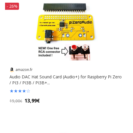
- 26%
amazon.fr
Audio DAC Hat Sound Card (Audio+) for Raspberry Pi Zero
/ PI3 / PI3B / PI3B+...
★
★
★
★
☆
13,99€
19,00
€