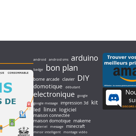
arduino
android
android sms
bon plan
badge
DIY
borne arcade
clavier
domotique
débutant
electronique
google
kit
impression 3d
google message
linux
led
logiciel
maison connectée
maison domotique
makeme
minecraft
materiel
message
miroir intelligent
montage vidéo