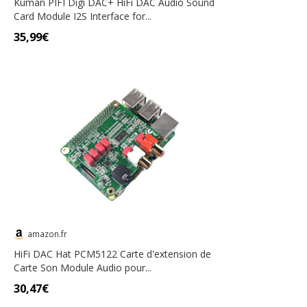
Kuman PIFI Digi DAC+ HiFi DAC Audio Sound
Card Module I2S Interface for...
35,99€
amazon.fr
HiFi DAC Hat PCM5122 Carte d'extension de
Carte Son Module Audio pour...
30,47€