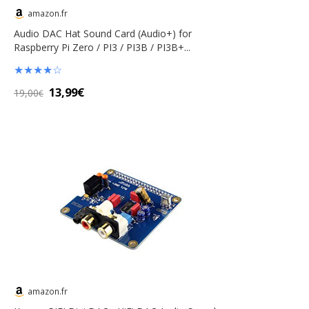
amazon.fr
Audio DAC Hat Sound Card (Audio+) for
Raspberry Pi Zero / PI3 / PI3B / PI3B+...
★
★
★
★
☆
13,99€
19,00
€
amazon.fr