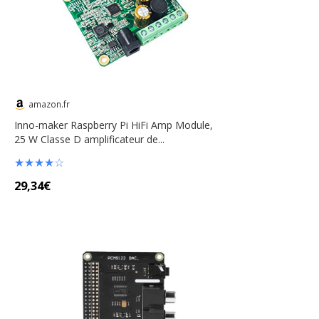
amazon.fr
Inno-maker Raspberry Pi HiFi Amp Module,
25 W Classe D amplificateur de...
★
★
★
★
☆
29,34€