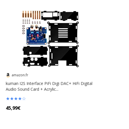
amazon.fr
kuman I2S Interface PiFi Digi DAC+ HiFi Digital
Audio Sound Card + Acrylic...
★
★
★
★
☆
45,99€