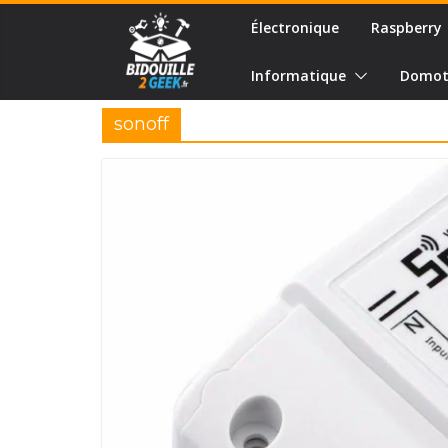
Passer
Électronique
Raspberry
au
contenu
Informatique
Domot
sonoff