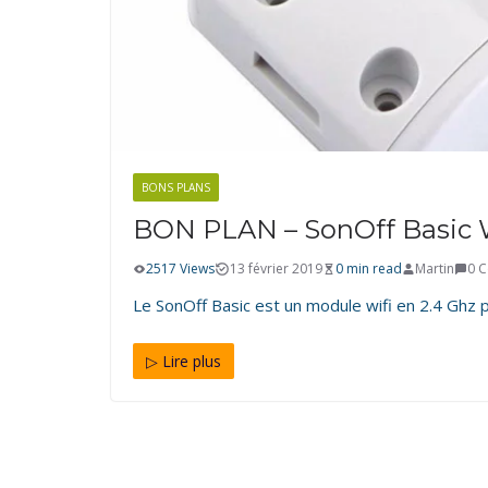
BONS PLANS
BONS-PLANS-DOMOTIQUE
BON PLAN – SonOff Basic 
2517 Views
13 février 2019
0 min read
Martin
0 
Le SonOff Basic est un module wifi en 2.4 Ghz
▷ Lire plus