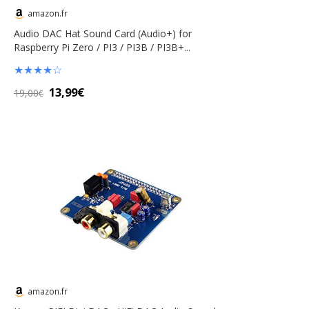
amazon.fr
Audio DAC Hat Sound Card (Audio+) for
Raspberry Pi Zero / PI3 / PI3B / PI3B+...
★
★
★
★
☆
13,99€
19,00
€
amazon.fr