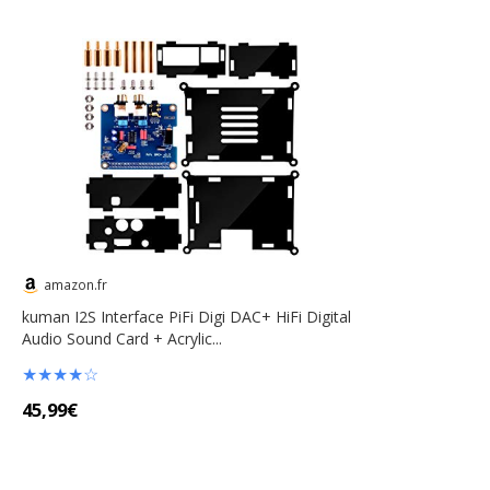
amazon.fr
kuman I2S Interface PiFi Digi DAC+ HiFi Digital
Audio Sound Card + Acrylic...
★
★
★
★
☆
45,99€