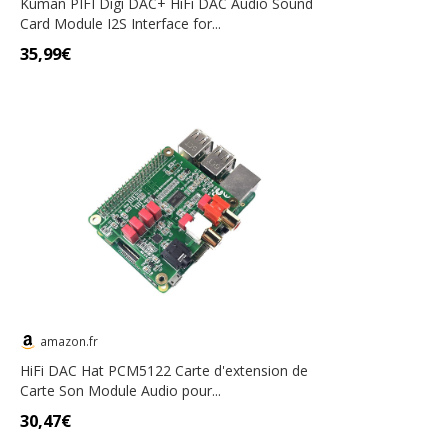
Kuman PIFI Digi DAC+ HiFi DAC Audio Sound
Card Module I2S Interface for...
35,99€
amazon.fr
HiFi DAC Hat PCM5122 Carte d'extension de
Carte Son Module Audio pour...
30,47€