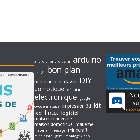
arduino
android
android sms
bon plan
badge
DIY
borne arcade
clavier
domotique
débutant
electronique
google
kit
impression 3d
google message
linux
led
logiciel
maison connectée
maison domotique
makeme
minecraft
materiel
message
miroir intelligent
montage vidéo