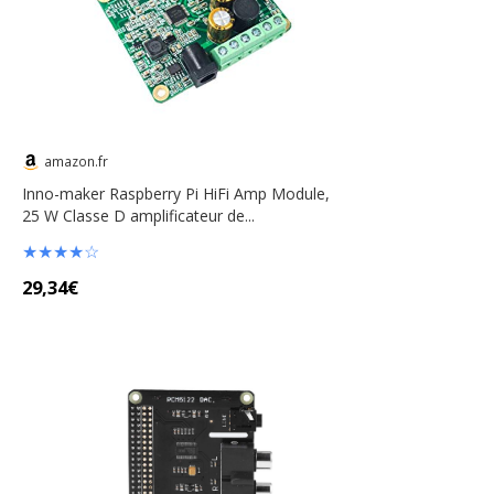
amazon.fr
Inno-maker Raspberry Pi HiFi Amp Module,
25 W Classe D amplificateur de...
★
★
★
★
☆
29,34€