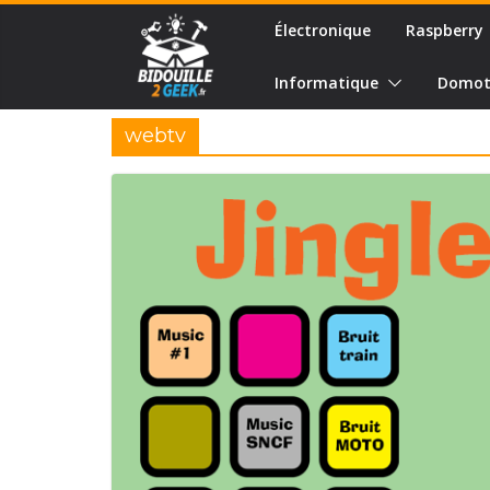
Passer
Électronique
Raspberry
au
contenu
Informatique
Domot
webtv