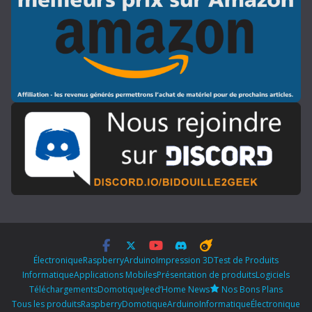
Électronique
Raspberry
Arduino
Impression 3D
Test de Produits
Informatique
Applications Mobiles
Présentation de produits
Logiciels
Téléchargements
Domotique
Jeed’Home News
Nos Bons Plans
Tous les produits
Raspberry
Domotique
Arduino
Informatique
Électronique