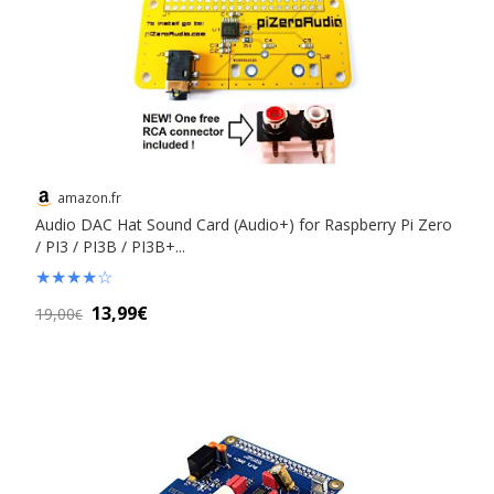
amazon.fr
Audio DAC Hat Sound Card (Audio+) for Raspberry Pi Zero
/ PI3 / PI3B / PI3B+...
★
★
★
★
☆
13,99€
19,00
€