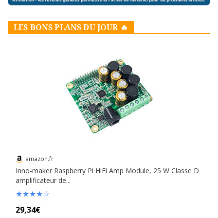
LES BONS PLANS DU JOUR 🔥
amazon.fr
Inno-maker Raspberry Pi HiFi Amp Module, 25 W Classe D
amplificateur de...
★
★
★
★
☆
29,34€