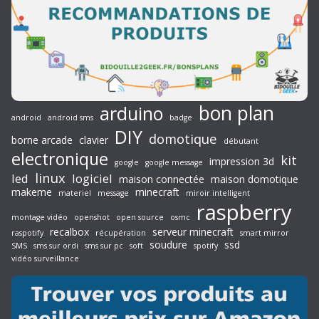
bon plan
arduino
android
android sms
badge
DIY
domotique
borne arcade
clavier
débutant
electronique
kit
impression 3d
google
google message
linux
led
logiciel
maison connectée
maison domotique
makeme
minecraft
materiel
message
miroir intelligent
raspberry
montage vidéo
openshot
open source
osmc
recalbox
serveur minecraft
raspotify
récupération
smart mirror
soudure
ssd
SMS
sms sur ordi
sms sur pc
soft
spotify
vidéo surveillance