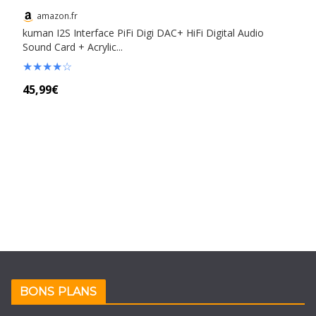
amazon.fr
kuman I2S Interface PiFi Digi DAC+ HiFi Digital Audio
Sound Card + Acrylic...
★
★
★
★
☆
45,99€
BONS PLANS