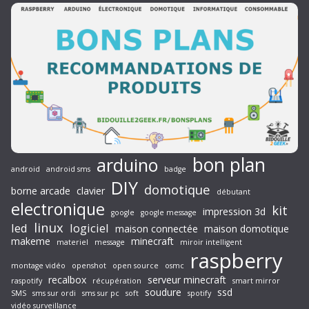
bon plan
arduino
android
android sms
badge
DIY
domotique
borne arcade
clavier
débutant
electronique
kit
impression 3d
google
google message
linux
led
logiciel
maison connectée
maison domotique
makeme
minecraft
materiel
message
miroir intelligent
raspberry
montage vidéo
openshot
open source
osmc
recalbox
serveur minecraft
raspotify
récupération
smart mirror
soudure
ssd
SMS
sms sur ordi
sms sur pc
soft
spotify
vidéo surveillance