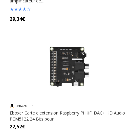
amplificateur de...
★
★
★
★
☆
29,34€
amazon.fr
Eboxer Carte d'extension Raspberry Pi HiFi DAC+ HD Audio
PCM5122 24 Bits pour...
22,52€