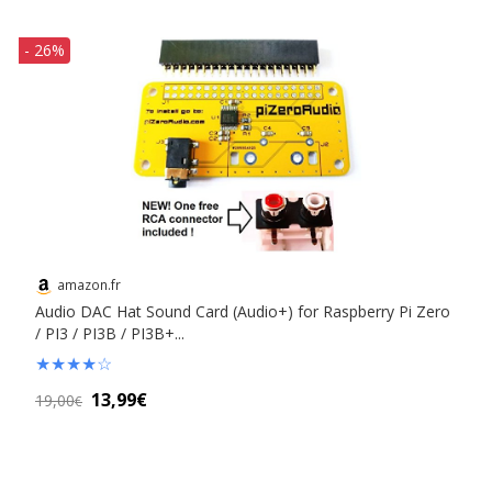
- 26%
amazon.fr
Audio DAC Hat Sound Card (Audio+) for Raspberry Pi Zero
/ PI3 / PI3B / PI3B+...
★
★
★
★
☆
13,99€
19,00
€