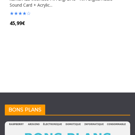
Sound Card + Acrylic...
★
★
★
★
☆
45,99€
BONS PLANS