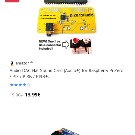
amazon.fr
Audio DAC Hat Sound Card (Audio+) for Raspberry Pi Zero
/ PI3 / PI3B / PI3B+...
★
★
★
★
☆
13,99€
19,00
€