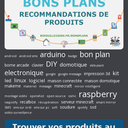
bon plan
arduino
android
android sms
badge
DIY
domotique
borne arcade
clavier
débutant
electronique
kit
impression 3d
google
google message
linux
led
logiciel
maison connectée
maison domotique
makeme
minecraft
materiel
message
miroir intelligent
raspberry
montage vidéo
openshot
open source
osmc
recalbox
serveur minecraft
raspotify
récupération
smart mirror
soudure
ssd
SMS
sms sur ordi
sms sur pc
soft
spotify
vidéo surveillance