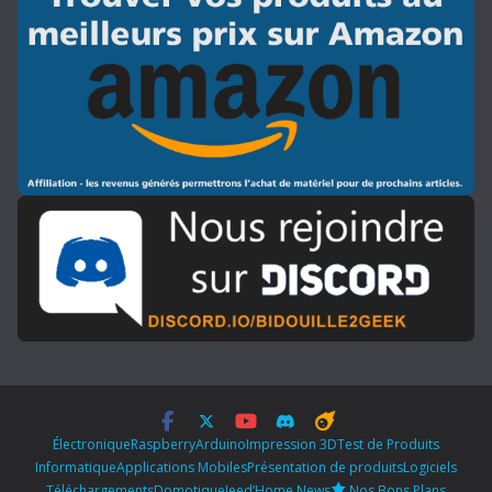
Électronique
Raspberry
Arduino
Impression 3D
Test de Produits
Informatique
Applications Mobiles
Présentation de produits
Logiciels
Téléchargements
Domotique
Jeed’Home News
Nos Bons Plans