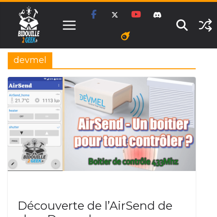
Passer
au
contenu
devmel
DOMOTIQUE
Découverte de l’AirSend de