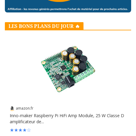
LES BONS PLANS DU JOUR 🔥
amazon.fr
Inno-maker Raspberry Pi HiFi Amp Module, 25 W Classe D
amplificateur de...
★
★
★
★
☆