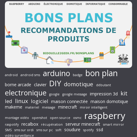
bon plan
arduino
android
android sms
badge
DIY
domotique
borne arcade
clavier
débutant
electronique
kit
impression 3d
google
google message
linux
led
logiciel
maison connectée
maison domotique
makeme
minecraft
materiel
message
miroir intelligent
raspberry
montage vidéo
openshot
open source
osmc
recalbox
serveur minecraft
raspotify
récupération
smart mirror
soudure
ssd
SMS
sms sur ordi
sms sur pc
soft
spotify
vidéo surveillance