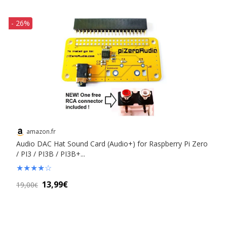
- 26%
amazon.fr
Audio DAC Hat Sound Card (Audio+) for Raspberry Pi Zero
/ PI3 / PI3B / PI3B+...
★
★
★
★
☆
13,99€
19,00
€