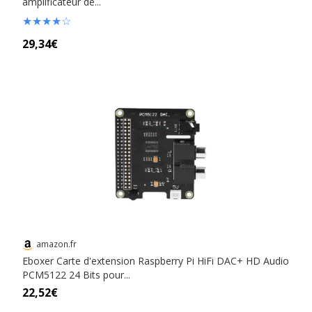
amplificateur de...
★
★
★
★
☆
29,34€
amazon.fr
Eboxer Carte d'extension Raspberry Pi HiFi DAC+ HD Audio
PCM5122 24 Bits pour...
22,52€