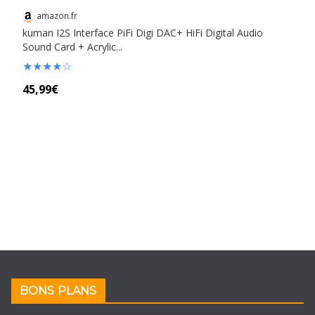
amazon.fr
kuman I2S Interface PiFi Digi DAC+ HiFi Digital Audio
Sound Card + Acrylic...
★
★
★
★
☆
45,99€
BONS PLANS