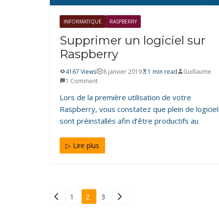
INFORMATIQUE
RASPBERRY
Supprimer un logiciel sur
Raspberry
4167 Views
8 janvier 2019
1 min read
Guillaume
1 Comment
Lors de la première utilisation de votre
Raspberry, vous constatez que plein de logicie
sont préinstallés afin d’être productifs au
▷ Lire plus
Pagination
1
2
3
des