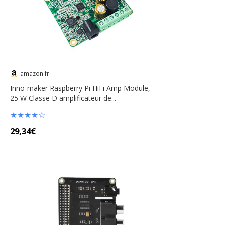
amazon.fr
Inno-maker Raspberry Pi HiFi Amp Module,
25 W Classe D amplificateur de...
★
★
★
★
☆
29,34€