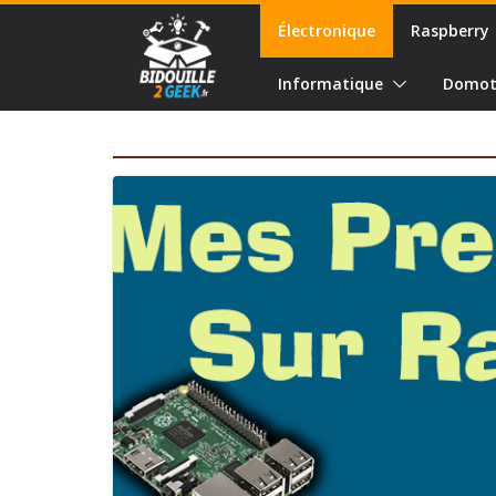
Passer
Électronique
Raspberry
au
contenu
Informatique
Domot
Électronique