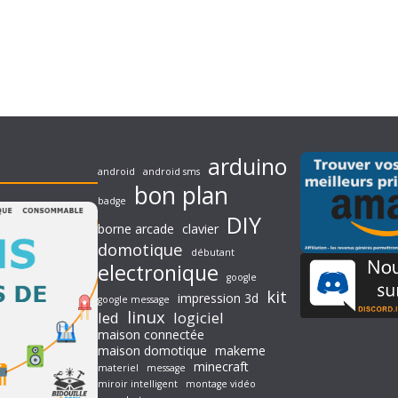
arduino
android
android sms
bon plan
badge
DIY
borne arcade
clavier
domotique
débutant
electronique
google
kit
impression 3d
google message
linux
led
logiciel
maison connectée
maison domotique
makeme
minecraft
materiel
message
miroir intelligent
montage vidéo