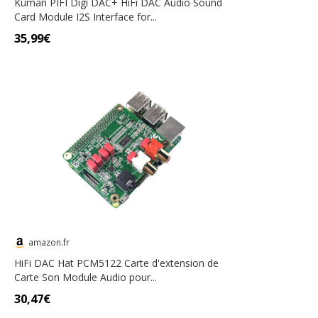
Kuman PIFI Digi DAC+ HiFi DAC Audio Sound
Card Module I2S Interface for...
35,99€
amazon.fr
HiFi DAC Hat PCM5122 Carte d'extension de
Carte Son Module Audio pour...
30,47€