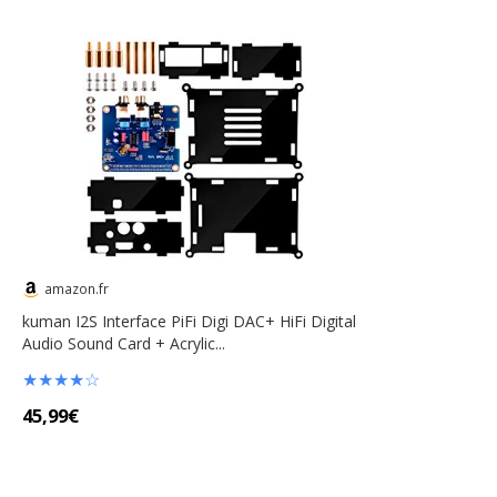
amazon.fr
kuman I2S Interface PiFi Digi DAC+ HiFi Digital
Audio Sound Card + Acrylic...
★
★
★
★
☆
45,99€