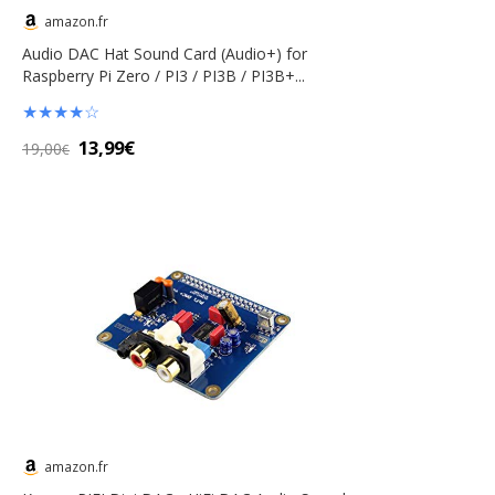
amazon.fr
Audio DAC Hat Sound Card (Audio+) for
Raspberry Pi Zero / PI3 / PI3B / PI3B+...
★
★
★
★
☆
13,99€
19,00
€
amazon.fr